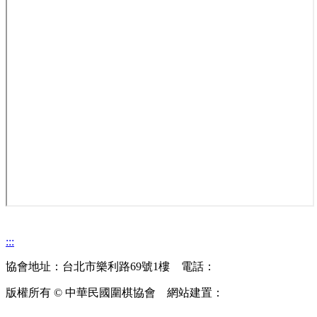
:::
協會地址：台北市樂利路69號1樓 電話：
(02)2735-7515
版權所有 © 中華民國圍棋協會 網站建置：
凌網科技 HyWeb
Tech.