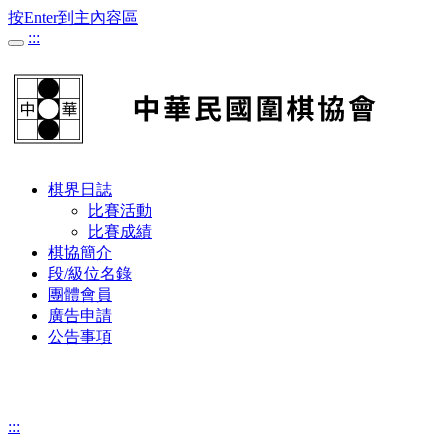
按Enter到主內容區
:::
棋界日誌
比賽活動
比賽成績
棋協簡介
段/級位名錄
團體會員
廣告申請
公告事項
:::