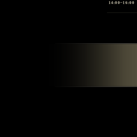
14:00~16:00
播放電影《吳清源》
導演：田壯壯/ 編劇：阿城/ 攝影：王昱
演員：張震、張艾嘉、伊藤步、柄本明、
播映時間：6/14(日) 10:00~12:00 6/21(日)