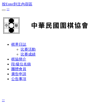
按Enter到主內容區
:::
棋界日誌
比賽活動
比賽成績
棋協簡介
段/級位名錄
團體會員
廣告申請
公告事項
:::